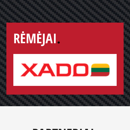
RĖMĖJAI