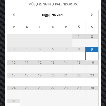
MŪSŲ RENGINIŲ KALENDORIUS:
rugpjūčio
2026
P
A
T
K
P
Š
S
1
2
3
4
5
6
7
8
9
10
11
12
13
14
15
16
17
18
19
20
21
22
23
24
25
26
27
28
29
30
31