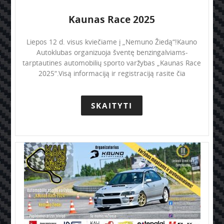
Kaunas Race 2025
Liepos 12 d. visus kviečiame į „Nemuno Žiedą“!Kauno
Autoklubas organizuoja šventę benzingalviams-
tarptautines automobilių sporto varžybas „Kaunas Race
2025“.Visą informaciją ir registraciją rasite čia
SKAITYTI