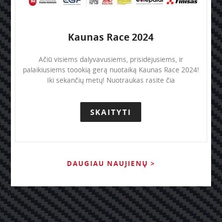
Kaunas Race 2024
Ačiū visiems dalyvavusiems, prisidėjusiems, ir
palaikiusiems toookią gerą nuotaiką Kaunas Race 2024!
Iki sekančių metų! Nuotraukas rasite čia
SKAITYTI
DAUGIAU NAUJIENŲ >