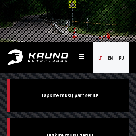
LT
EN
RU
Tapkite mūsų partneriu!
Tapkite mūsų nariu!