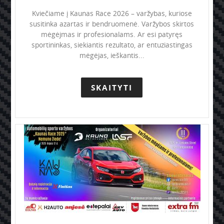
Kviečiame į Kaunas Race 2026 – varžybas, kuriose
susitinka azartas ir bendruomenė. Varžybos skirtos
mėgėjmas ir profesionalams. Ar esi patyręs
sportininkas, siekiantis rezultato, ar entuziastingas
mėgėjas, ieškantis...
SKAITYTI